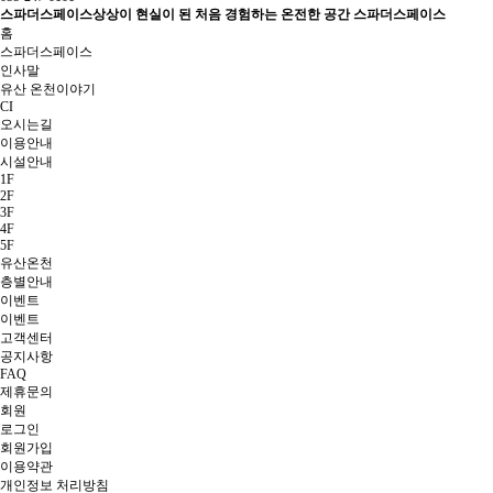
스파더스페이스
상상이 현실이 된 처음 경험하는 온전한 공간 스파더스페이스
홈
스파더스페이스
인사말
유산 온천이야기
CI
오시는길
이용안내
시설안내
1F
2F
3F
4F
5F
유산온천
층별안내
이벤트
이벤트
고객센터
공지사항
FAQ
제휴문의
회원
로그인
회원가입
이용약관
개인정보 처리방침