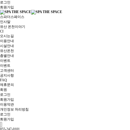
로그인
회원가입
스파더스페이스
인사말
유산 온천이야기
CI
오시는길
이용안내
시설안내
유산온천
층별안내
이벤트
이벤트
고객센터
공지사항
FAQ
제휴문의
회원
로그인
회원가입
이용약관
개인정보 처리방침
로그인
회원가입
055-247-0101